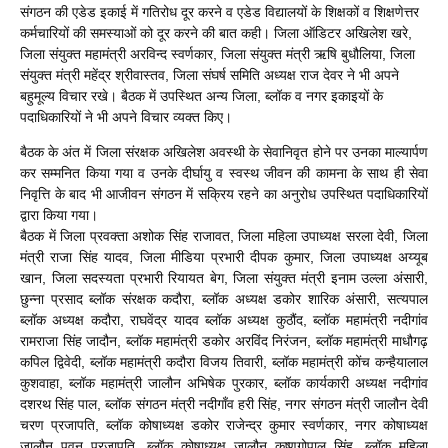
संगठन की एडेड इकाई में गतिरोध दूर करने व एडेड विद्यालयों के शिक्षकों व शिक्षणेत्तर
कर्मचारियों की समस्याओं को दूर करने की बात कही। जिला ऑडिटर अखिलेश खरे,
जिला संयुक्त महामंत्री अरविन्द स्वर्णकार, जिला संयुक्त मंत्री ऋषि बुधौलिया, जिला
संयुक्त मंत्री महेंद्र श्रीवास्तव, जिला संघर्ष समिति अध्यक्ष राज देवर ने भी अपने
बहुमूल्य विचार रखे। बैठक में उपस्थित अन्य जिला, ब्लॉक व नगर इकाइयों के
पदाधिकारियों ने भी अपने विचार व्यक्त किए।
बैठक के अंत में जिला संरक्षक अखिलेश अवस्थी के सेवानिवृत होने पर उनका माल्यार्पण
कर सम्मनित किया गया व उनके दीर्घायु व स्वस्थ जीवन की कामना के साथ ही सेवा
निवृत्ति के बाद भी आजीवन संगठन में सक्रिय रहने का अनुरोध उपस्थित पदाधिकारियों
द्वारा किया गया।
बैठक में जिला प्रवक्ता अशोक सिंह राजावत, जिला महिला उपाध्यक्ष सरला देवी, जिला
मंत्री राजा सिंह यादव, जिला मीडिया प्रभारी दीपक कुमार, जिला उपाध्यक्ष अय्यूब
खान, जिला सदस्यता प्रभारी रियायत बेग, जिला संयुक्त मंत्री इनाम उल्ला अंसारी,
छुन्ना प्रसाद ब्लॉक संरक्षक कदौरा, ब्लॉक अध्यक्ष डकोर शारिक अंसारी, सत्यपाल
ब्लॉक अध्यक्ष कदौरा, राघवेंद्र यादव ब्लॉक अध्यक्ष कुठौंद, ब्लॉक महामंत्री नदीगांव
रामराजा सिंह जादौन, ब्लॉक महामंत्री डकोर अरविंद निरंजन, ब्लॉक महामंत्री माधौगढ़
कपिल द्विवेदी, ब्लॉक महामंत्री कदौरा विजय तिवारी, ब्लॉक महामंत्री कोंच कन्हैयालाल
कुशवाहा, ब्लॉक महामंत्री जालौन अभिषेक पुरकार, ब्लॉक कार्यकारी अध्यक्ष नदीगांव
दशरथ सिंह पाल, ब्लॉक संगठन मंत्री नदीगाँव हरी सिंह, नगर संगठन मंत्री जालौन देवी
चरण प्रजापति, ब्लॉक कोषाध्यक्ष डकोर राजेन्द्र कुमार स्वर्णकार, नगर कोषाध्यक्ष
जालौन पवन प्रजापति, ब्लॉक कोषाध्यक्ष जालौन कृष्णगोपाल सिंह, ब्लॉक महिला