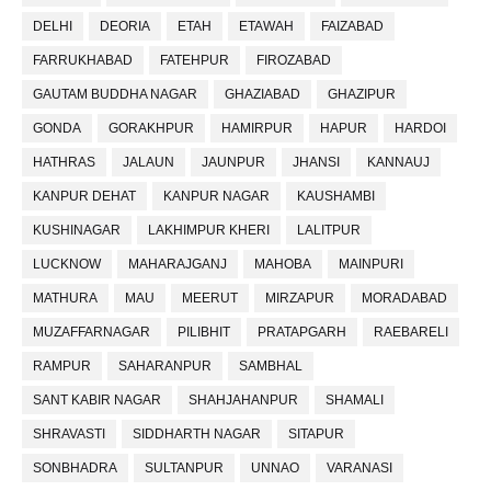
DELHI
DEORIA
ETAH
ETAWAH
FAIZABAD
FARRUKHABAD
FATEHPUR
FIROZABAD
GAUTAM BUDDHA NAGAR
GHAZIABAD
GHAZIPUR
GONDA
GORAKHPUR
HAMIRPUR
HAPUR
HARDOI
HATHRAS
JALAUN
JAUNPUR
JHANSI
KANNAUJ
KANPUR DEHAT
KANPUR NAGAR
KAUSHAMBI
KUSHINAGAR
LAKHIMPUR KHERI
LALITPUR
LUCKNOW
MAHARAJGANJ
MAHOBA
MAINPURI
MATHURA
MAU
MEERUT
MIRZAPUR
MORADABAD
MUZAFFARNAGAR
PILIBHIT
PRATAPGARH
RAEBARELI
RAMPUR
SAHARANPUR
SAMBHAL
SANT KABIR NAGAR
SHAHJAHANPUR
SHAMALI
SHRAVASTI
SIDDHARTH NAGAR
SITAPUR
SONBHADRA
SULTANPUR
UNNAO
VARANASI