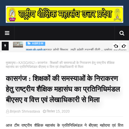
ABRSM
कक्षा से आगे बढ़कर सोचें शिक्षक, तभी बनेगी दूरदर्शी पीढ़ी - अशोक श्रीवास्तव
ABRSM
र
संत शिरोमणि सद्गुरु रविदास जी की 650वीं जयंती वर्ष पर राष्ट्रीय शैक्षिक महासंघ ने
मुख्यपृष्ठ
KASGANJ
कासगंज : शिक्षकों की समस्याओं के निराकरण हेतु राष्ट्रीय शैक्षिक
किया पुस्तक का भव्य लोकार्पण
महासंघ का प्रतिनिधिमंडल बीएसए व वित्त एवं लेखाधिकारी से मिला
कासगंज : शिक्षकों की समस्याओं के निराकरण
हेतु राष्ट्रीय शैक्षिक महासंघ का प्रतिनिधिमंडल
बीएसए व वित्त एवं लेखाधिकारी से मिला
Brijesh Shrivastava
सितंबर 15, 2020
आज टीम राष्ट्रीय शैक्षिक महासंघ के प्रतिनिधिमंडल ने बीएसए महोदया एवं वित्त