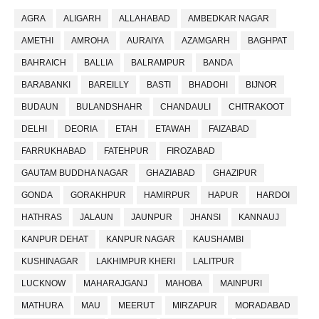
AGRA
ALIGARH
ALLAHABAD
AMBEDKAR NAGAR
AMETHI
AMROHA
AURAIYA
AZAMGARH
BAGHPAT
BAHRAICH
BALLIA
BALRAMPUR
BANDA
BARABANKI
BAREILLY
BASTI
BHADOHI
BIJNOR
BUDAUN
BULANDSHAHR
CHANDAULI
CHITRAKOOT
DELHI
DEORIA
ETAH
ETAWAH
FAIZABAD
FARRUKHABAD
FATEHPUR
FIROZABAD
GAUTAM BUDDHA NAGAR
GHAZIABAD
GHAZIPUR
GONDA
GORAKHPUR
HAMIRPUR
HAPUR
HARDOI
HATHRAS
JALAUN
JAUNPUR
JHANSI
KANNAUJ
KANPUR DEHAT
KANPUR NAGAR
KAUSHAMBI
KUSHINAGAR
LAKHIMPUR KHERI
LALITPUR
LUCKNOW
MAHARAJGANJ
MAHOBA
MAINPURI
MATHURA
MAU
MEERUT
MIRZAPUR
MORADABAD