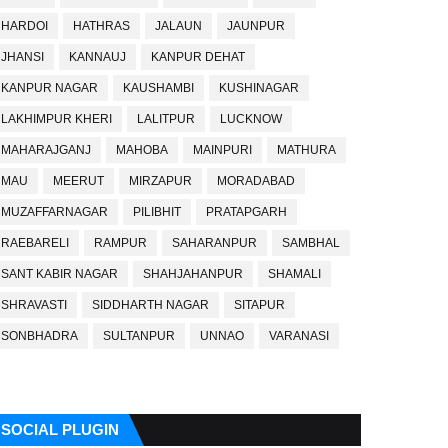
HARDOI
HATHRAS
JALAUN
JAUNPUR
JHANSI
KANNAUJ
KANPUR DEHAT
KANPUR NAGAR
KAUSHAMBI
KUSHINAGAR
LAKHIMPUR KHERI
LALITPUR
LUCKNOW
MAHARAJGANJ
MAHOBA
MAINPURI
MATHURA
MAU
MEERUT
MIRZAPUR
MORADABAD
MUZAFFARNAGAR
PILIBHIT
PRATAPGARH
RAEBARELI
RAMPUR
SAHARANPUR
SAMBHAL
SANT KABIR NAGAR
SHAHJAHANPUR
SHAMALI
SHRAVASTI
SIDDHARTH NAGAR
SITAPUR
SONBHADRA
SULTANPUR
UNNAO
VARANASI
SOCIAL PLUGIN