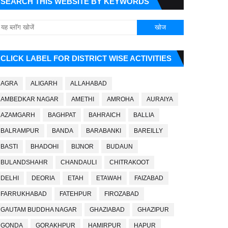
SEARCH THIS WEBSITE BY KEYWORDS
CLICK LABEL FOR DISTRICT WISE ACTIVITIES
AGRA
ALIGARH
ALLAHABAD
AMBEDKAR NAGAR
AMETHI
AMROHA
AURAIYA
AZAMGARH
BAGHPAT
BAHRAICH
BALLIA
BALRAMPUR
BANDA
BARABANKI
BAREILLY
BASTI
BHADOHI
BIJNOR
BUDAUN
BULANDSHAHR
CHANDAULI
CHITRAKOOT
DELHI
DEORIA
ETAH
ETAWAH
FAIZABAD
FARRUKHABAD
FATEHPUR
FIROZABAD
GAUTAM BUDDHA NAGAR
GHAZIABAD
GHAZIPUR
GONDA
GORAKHPUR
HAMIRPUR
HAPUR