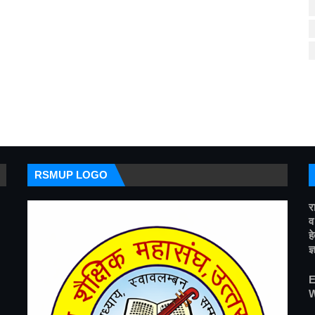
RSMUP LOGO
र
व
ह
ज
E
W
_