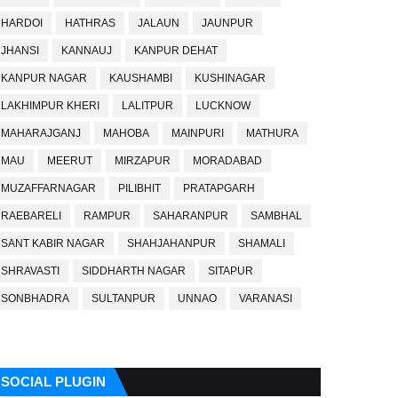
HARDOI
HATHRAS
JALAUN
JAUNPUR
JHANSI
KANNAUJ
KANPUR DEHAT
KANPUR NAGAR
KAUSHAMBI
KUSHINAGAR
LAKHIMPUR KHERI
LALITPUR
LUCKNOW
MAHARAJGANJ
MAHOBA
MAINPURI
MATHURA
MAU
MEERUT
MIRZAPUR
MORADABAD
MUZAFFARNAGAR
PILIBHIT
PRATAPGARH
RAEBARELI
RAMPUR
SAHARANPUR
SAMBHAL
SANT KABIR NAGAR
SHAHJAHANPUR
SHAMALI
SHRAVASTI
SIDDHARTH NAGAR
SITAPUR
SONBHADRA
SULTANPUR
UNNAO
VARANASI
SOCIAL PLUGIN