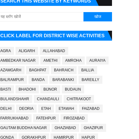
SEARCH THIS WEBSITE BY KEYWORDS
CLICK LABEL FOR DISTRICT WISE ACTIVITIES
AGRA
ALIGARH
ALLAHABAD
AMBEDKAR NAGAR
AMETHI
AMROHA
AURAIYA
AZAMGARH
BAGHPAT
BAHRAICH
BALLIA
BALRAMPUR
BANDA
BARABANKI
BAREILLY
BASTI
BHADOHI
BIJNOR
BUDAUN
BULANDSHAHR
CHANDAULI
CHITRAKOOT
DELHI
DEORIA
ETAH
ETAWAH
FAIZABAD
FARRUKHABAD
FATEHPUR
FIROZABAD
GAUTAM BUDDHA NAGAR
GHAZIABAD
GHAZIPUR
GONDA
GORAKHPUR
HAMIRPUR
HAPUR