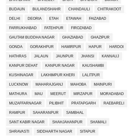
BUDAUN
BULANDSHAHR
CHANDAULI
CHITRAKOOT
DELHI
DEORIA
ETAH
ETAWAH
FAIZABAD
FARRUKHABAD
FATEHPUR
FIROZABAD
GAUTAM BUDDHA NAGAR
GHAZIABAD
GHAZIPUR
GONDA
GORAKHPUR
HAMIRPUR
HAPUR
HARDOI
HATHRAS
JALAUN
JAUNPUR
JHANSI
KANNAUJ
KANPUR DEHAT
KANPUR NAGAR
KAUSHAMBI
KUSHINAGAR
LAKHIMPUR KHERI
LALITPUR
LUCKNOW
MAHARAJGANJ
MAHOBA
MAINPURI
MATHURA
MAU
MEERUT
MIRZAPUR
MORADABAD
MUZAFFARNAGAR
PILIBHIT
PRATAPGARH
RAEBARELI
RAMPUR
SAHARANPUR
SAMBHAL
SANT KABIR NAGAR
SHAHJAHANPUR
SHAMALI
SHRAVASTI
SIDDHARTH NAGAR
SITAPUR