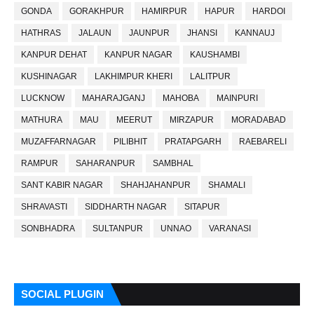
GONDA
GORAKHPUR
HAMIRPUR
HAPUR
HARDOI
HATHRAS
JALAUN
JAUNPUR
JHANSI
KANNAUJ
KANPUR DEHAT
KANPUR NAGAR
KAUSHAMBI
KUSHINAGAR
LAKHIMPUR KHERI
LALITPUR
LUCKNOW
MAHARAJGANJ
MAHOBA
MAINPURI
MATHURA
MAU
MEERUT
MIRZAPUR
MORADABAD
MUZAFFARNAGAR
PILIBHIT
PRATAPGARH
RAEBARELI
RAMPUR
SAHARANPUR
SAMBHAL
SANT KABIR NAGAR
SHAHJAHANPUR
SHAMALI
SHRAVASTI
SIDDHARTH NAGAR
SITAPUR
SONBHADRA
SULTANPUR
UNNAO
VARANASI
SOCIAL PLUGIN