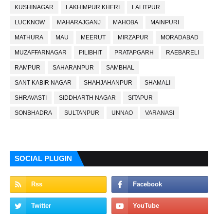
KUSHINAGAR
LAKHIMPUR KHERI
LALITPUR
LUCKNOW
MAHARAJGANJ
MAHOBA
MAINPURI
MATHURA
MAU
MEERUT
MIRZAPUR
MORADABAD
MUZAFFARNAGAR
PILIBHIT
PRATAPGARH
RAEBARELI
RAMPUR
SAHARANPUR
SAMBHAL
SANT KABIR NAGAR
SHAHJAHANPUR
SHAMALI
SHRAVASTI
SIDDHARTH NAGAR
SITAPUR
SONBHADRA
SULTANPUR
UNNAO
VARANASI
SOCIAL PLUGIN