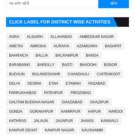
CLICK LABEL FOR DISTRICT WISE ACTIVITIES
AGRA
ALIGARH
ALLAHABAD
AMBEDKAR NAGAR
AMETHI
AMROHA
AURAIYA
AZAMGARH
BAGHPAT
BAHRAICH
BALLIA
BALRAMPUR
BANDA
BARABANKI
BAREILLY
BASTI
BHADOHI
BIJNOR
BUDAUN
BULANDSHAHR
CHANDAULI
CHITRAKOOT
DELHI
DEORIA
ETAH
ETAWAH
FAIZABAD
FARRUKHABAD
FATEHPUR
FIROZABAD
GAUTAM BUDDHA NAGAR
GHAZIABAD
GHAZIPUR
GONDA
GORAKHPUR
HAMIRPUR
HAPUR
HARDOI
HATHRAS
JALAUN
JAUNPUR
JHANSI
KANNAUJ
KANPUR DEHAT
KANPUR NAGAR
KAUSHAMBI