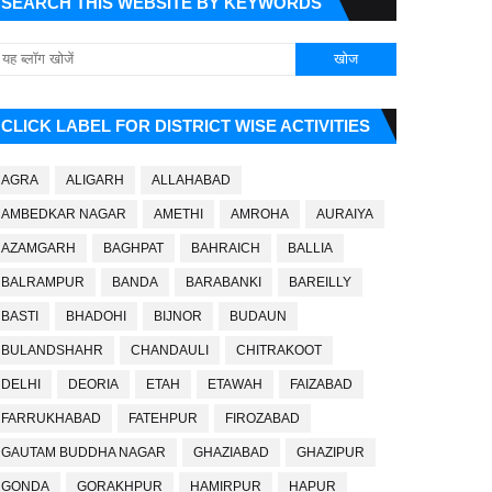
SEARCH THIS WEBSITE BY KEYWORDS
CLICK LABEL FOR DISTRICT WISE ACTIVITIES
AGRA
ALIGARH
ALLAHABAD
AMBEDKAR NAGAR
AMETHI
AMROHA
AURAIYA
AZAMGARH
BAGHPAT
BAHRAICH
BALLIA
BALRAMPUR
BANDA
BARABANKI
BAREILLY
BASTI
BHADOHI
BIJNOR
BUDAUN
BULANDSHAHR
CHANDAULI
CHITRAKOOT
DELHI
DEORIA
ETAH
ETAWAH
FAIZABAD
FARRUKHABAD
FATEHPUR
FIROZABAD
GAUTAM BUDDHA NAGAR
GHAZIABAD
GHAZIPUR
GONDA
GORAKHPUR
HAMIRPUR
HAPUR