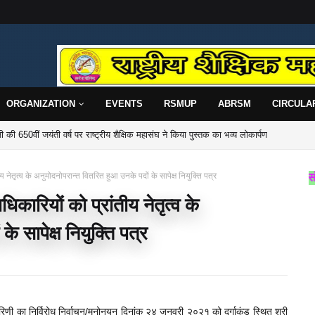
ORGANIZATION
EVENTS
RSMUP
ABRSM
CIRCULA
प्र० की प्रदेश कार्यसमिति एवं साधारण सभा बैठक सम्पन्न
ीय नेतृत्व के अनुमोदनोपरान्त वितरित हुआ उनके पदों के सापेक्ष नियुक्ति पत्र
राष्ट्रीय शैक्षिक महासंघ उत्तर प्रदेश 
धिकारियों को प्रांतीय नेतृत्व के
े सापेक्ष नियुक्ति पत्र
ारिणी का निर्विरोध निर्वाचन/मनोनयन दिनांक २४ जनवरी २०२१ को दुर्गाकुंड स्थित श्री