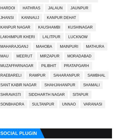
HARDOI
HATHRAS
JALAUN
JAUNPUR
JHANSI
KANNAUJ
KANPUR DEHAT
KANPUR NAGAR
KAUSHAMBI
KUSHINAGAR
LAKHIMPUR KHERI
LALITPUR
LUCKNOW
MAHARAJGANJ
MAHOBA
MAINPURI
MATHURA
MAU
MEERUT
MIRZAPUR
MORADABAD
MUZAFFARNAGAR
PILIBHIT
PRATAPGARH
RAEBARELI
RAMPUR
SAHARANPUR
SAMBHAL
SANT KABIR NAGAR
SHAHJAHANPUR
SHAMALI
SHRAVASTI
SIDDHARTH NAGAR
SITAPUR
SONBHADRA
SULTANPUR
UNNAO
VARANASI
SOCIAL PLUGIN