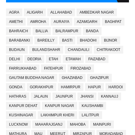
AGRA
ALIGARH
ALLAHABAD
AMBEDKAR NAGAR
AMETHI
AMROHA
AURAIYA
AZAMGARH
BAGHPAT
BAHRAICH
BALLIA
BALRAMPUR
BANDA
BARABANKI
BAREILLY
BASTI
BHADOHI
BIJNOR
BUDAUN
BULANDSHAHR
CHANDAULI
CHITRAKOOT
DELHI
DEORIA
ETAH
ETAWAH
FAIZABAD
FARRUKHABAD
FATEHPUR
FIROZABAD
GAUTAM BUDDHA NAGAR
GHAZIABAD
GHAZIPUR
GONDA
GORAKHPUR
HAMIRPUR
HAPUR
HARDOI
HATHRAS
JALAUN
JAUNPUR
JHANSI
KANNAUJ
KANPUR DEHAT
KANPUR NAGAR
KAUSHAMBI
KUSHINAGAR
LAKHIMPUR KHERI
LALITPUR
LUCKNOW
MAHARAJGANJ
MAHOBA
MAINPURI
MATHURA
MAU
MEERUT
MIRZAPUR
MORADABAD