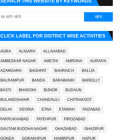
SEARCH THIS WEBSITE BY KEYWORDS
CLICK LABEL FOR DISTRICT WISE ACTIVITIES
AGRA
ALIGARH
ALLAHABAD
AMBEDKAR NAGAR
AMETHI
AMROHA
AURAIYA
AZAMGARH
BAGHPAT
BAHRAICH
BALLIA
BALRAMPUR
BANDA
BARABANKI
BAREILLY
BASTI
BHADOHI
BIJNOR
BUDAUN
BULANDSHAHR
CHANDAULI
CHITRAKOOT
DELHI
DEORIA
ETAH
ETAWAH
FAIZABAD
FARRUKHABAD
FATEHPUR
FIROZABAD
GAUTAM BUDDHA NAGAR
GHAZIABAD
GHAZIPUR
GONDA
GORAKHPUR
HAMIRPUR
HAPUR