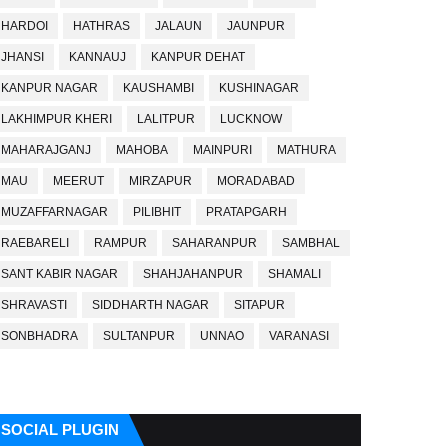
HARDOI
HATHRAS
JALAUN
JAUNPUR
JHANSI
KANNAUJ
KANPUR DEHAT
KANPUR NAGAR
KAUSHAMBI
KUSHINAGAR
LAKHIMPUR KHERI
LALITPUR
LUCKNOW
MAHARAJGANJ
MAHOBA
MAINPURI
MATHURA
MAU
MEERUT
MIRZAPUR
MORADABAD
MUZAFFARNAGAR
PILIBHIT
PRATAPGARH
RAEBARELI
RAMPUR
SAHARANPUR
SAMBHAL
SANT KABIR NAGAR
SHAHJAHANPUR
SHAMALI
SHRAVASTI
SIDDHARTH NAGAR
SITAPUR
SONBHADRA
SULTANPUR
UNNAO
VARANASI
SOCIAL PLUGIN