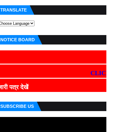
TRANSLATE
NOTICE BOARD
CLICK HERE
म
CLICK HERE
ज्ञापन/मांग
ेखें
SUBSCRIBE US