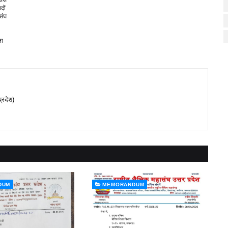
ससे
दों
संघ
ना
प्रदेश)
DUM
MEMORANDUM