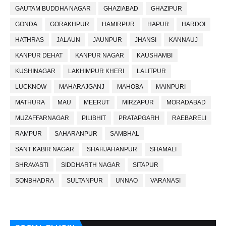
GAUTAM BUDDHA NAGAR
GHAZIABAD
GHAZIPUR
GONDA
GORAKHPUR
HAMIRPUR
HAPUR
HARDOI
HATHRAS
JALAUN
JAUNPUR
JHANSI
KANNAUJ
KANPUR DEHAT
KANPUR NAGAR
KAUSHAMBI
KUSHINAGAR
LAKHIMPUR KHERI
LALITPUR
LUCKNOW
MAHARAJGANJ
MAHOBA
MAINPURI
MATHURA
MAU
MEERUT
MIRZAPUR
MORADABAD
MUZAFFARNAGAR
PILIBHIT
PRATAPGARH
RAEBARELI
RAMPUR
SAHARANPUR
SAMBHAL
SANT KABIR NAGAR
SHAHJAHANPUR
SHAMALI
SHRAVASTI
SIDDHARTH NAGAR
SITAPUR
SONBHADRA
SULTANPUR
UNNAO
VARANASI