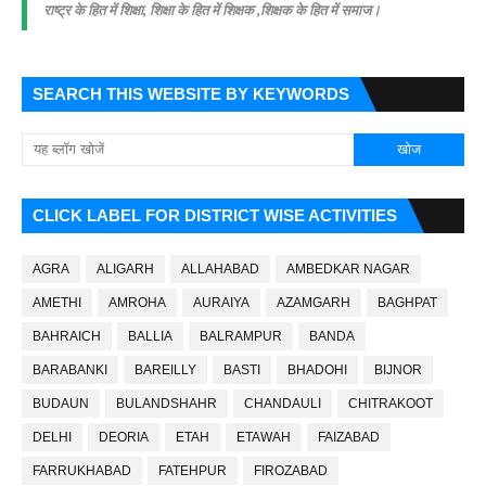
राष्ट्र के हित में शिक्षा, शिक्षा के हित में शिक्षक ,शिक्षक के हित में समाज।
SEARCH THIS WEBSITE BY KEYWORDS
CLICK LABEL FOR DISTRICT WISE ACTIVITIES
AGRA
ALIGARH
ALLAHABAD
AMBEDKAR NAGAR
AMETHI
AMROHA
AURAIYA
AZAMGARH
BAGHPAT
BAHRAICH
BALLIA
BALRAMPUR
BANDA
BARABANKI
BAREILLY
BASTI
BHADOHI
BIJNOR
BUDAUN
BULANDSHAHR
CHANDAULI
CHITRAKOOT
DELHI
DEORIA
ETAH
ETAWAH
FAIZABAD
FARRUKHABAD
FATEHPUR
FIROZABAD