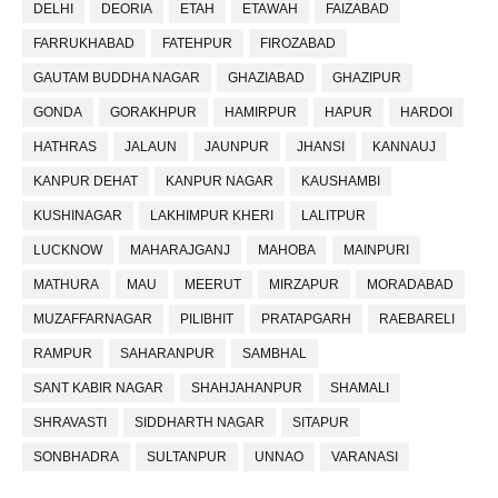
DELHI
DEORIA
ETAH
ETAWAH
FAIZABAD
FARRUKHABAD
FATEHPUR
FIROZABAD
GAUTAM BUDDHA NAGAR
GHAZIABAD
GHAZIPUR
GONDA
GORAKHPUR
HAMIRPUR
HAPUR
HARDOI
HATHRAS
JALAUN
JAUNPUR
JHANSI
KANNAUJ
KANPUR DEHAT
KANPUR NAGAR
KAUSHAMBI
KUSHINAGAR
LAKHIMPUR KHERI
LALITPUR
LUCKNOW
MAHARAJGANJ
MAHOBA
MAINPURI
MATHURA
MAU
MEERUT
MIRZAPUR
MORADABAD
MUZAFFARNAGAR
PILIBHIT
PRATAPGARH
RAEBARELI
RAMPUR
SAHARANPUR
SAMBHAL
SANT KABIR NAGAR
SHAHJAHANPUR
SHAMALI
SHRAVASTI
SIDDHARTH NAGAR
SITAPUR
SONBHADRA
SULTANPUR
UNNAO
VARANASI