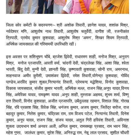
जिला कोर कमेटी के सदस्यगण~ श्री अशोक तिवारी, ज्ञानेश यादव, शशांक मिश्र,
नर्वदेश्वर मणि, आशुतोष नाथ तिवारी, आशुतोष चतुर्वेदी, वागीश जी, रजनीकांत
त्रिपाठी, प्रमोद कुमार कुशवाहा, आशुतोष मिश्र 'अमन', शिखर शिवम त्रिपाठी,
अभिषेक जायसवाल की गरिमामयी उपस्थिति रही।
इस अवसर पर शशिभूषण चौबे, ब्रजेश द्विवेदी, राधारमण शाही, मनोज मिश्र, अनुराग
मिश्र, मनोज प्रजापति, आरती वर्मा, चांदनी देवी, चंद्रलेखा सिंह, आशा सिंह, श्वेता
भारती, बिंदु देवी, मुन्नी देवी, ज्ञानती सिंह, कृष्णावती कुशवाहा, सोनी राय, अमरनाथ,
शाहनवाज अमीर कुरैशी, उमाशंकर द्विवेदी, रमेश तिवारी,योगेन्द्र कुशवाहा, गोविंद
पाण्डेय,अरविंद कुमार शुक्ल,नित्यानंद तिवारी, प्रेमचन्द मद्धेशिया, विनोद कुशवाहा,
विकास जायसवाल, संजीव कुमार भारती, अभिषेक मल्ल, राजन सिंह,अनूप यादव,विनय
सिंह, अमेरिका यादव, रामकृष्ण यादव ,अनूप शाही, मुस्ताक अहमद, शुभम शर्मा, विष्णु
दत्त तिवारी, विनोद कुशवाहा, अजीत प्रजापति, उबैदुल्लाह रहमान, विशाल सिंह, गोरख
सिंह, रवि प्रकाश सिंह, विवेक सिंह, धनंजय कुमार, अजय कुमार, जितेंद्र सरोज, राज
बहादुर कुमार, नितेश कुमार, चंद्रिका राम, राम विजय पटेल, नित्यानंद तिवारी, दिनेश
कुमार, अनूप यादव, राजन सिंह, संजय यादव, अतुल गिरी हरिवंश तिवारी, अविनाश
शुक्ला उदयभान शर्मा अनवर अली, अनिल कुमार, रामसमझ प्रसाद, राम भवन सिंह,
महेश गुप्ता, जालंधर कुमार, सुरेश सिंह, अनिरुद्ध राम, नेबू लाल प्रसाद, सुशील चौधरी