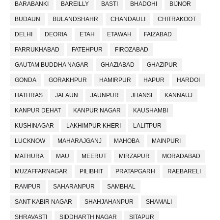
BARABANKI
BAREILLY
BASTI
BHADOHI
BIJNOR
BUDAUN
BULANDSHAHR
CHANDAULI
CHITRAKOOT
DELHI
DEORIA
ETAH
ETAWAH
FAIZABAD
FARRUKHABAD
FATEHPUR
FIROZABAD
GAUTAM BUDDHA NAGAR
GHAZIABAD
GHAZIPUR
GONDA
GORAKHPUR
HAMIRPUR
HAPUR
HARDOI
HATHRAS
JALAUN
JAUNPUR
JHANSI
KANNAUJ
KANPUR DEHAT
KANPUR NAGAR
KAUSHAMBI
KUSHINAGAR
LAKHIMPUR KHERI
LALITPUR
LUCKNOW
MAHARAJGANJ
MAHOBA
MAINPURI
MATHURA
MAU
MEERUT
MIRZAPUR
MORADABAD
MUZAFFARNAGAR
PILIBHIT
PRATAPGARH
RAEBARELI
RAMPUR
SAHARANPUR
SAMBHAL
SANT KABIR NAGAR
SHAHJAHANPUR
SHAMALI
SHRAVASTI
SIDDHARTH NAGAR
SITAPUR