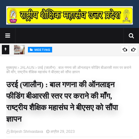
MEETING
संघ ने
राष्ट्रीय शैक्षिक महासंघ उ०प्र० की प्रदेश कार्यसमिति एवं साधारण सभा बैठक सम्पन्न
क
मुख्यपृष्ठ
JALAUN
उरई (जालौन) : बाल गणना की ऑनलाइन फीडिंग बीआरसी स्तर पर कराने
उ
की माँग, राष्ट्रीय शैक्षिक महासंघ ने बीएसए को सौंपा ज्ञापन
उरई (जालौन) : बाल गणना की ऑनलाइन
फीडिंग बीआरसी स्तर पर कराने की माँग,
राष्ट्रीय शैक्षिक महासंघ ने बीएसए को सौंपा
ज्ञापन
Brijesh Shrivastava
अप्रैल 29, 2023