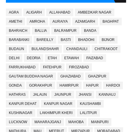
AGRA
ALIGARH
ALLAHABAD
AMBEDKAR NAGAR
AMETHI
AMROHA
AURAIYA
AZAMGARH
BAGHPAT
BAHRAICH
BALLIA
BALRAMPUR
BANDA
BARABANKI
BAREILLY
BASTI
BHADOHI
BIJNOR
BUDAUN
BULANDSHAHR
CHANDAULI
CHITRAKOOT
DELHI
DEORIA
ETAH
ETAWAH
FAIZABAD
FARRUKHABAD
FATEHPUR
FIROZABAD
GAUTAM BUDDHA NAGAR
GHAZIABAD
GHAZIPUR
GONDA
GORAKHPUR
HAMIRPUR
HAPUR
HARDOI
HATHRAS
JALAUN
JAUNPUR
JHANSI
KANNAUJ
KANPUR DEHAT
KANPUR NAGAR
KAUSHAMBI
KUSHINAGAR
LAKHIMPUR KHERI
LALITPUR
LUCKNOW
MAHARAJGANJ
MAHOBA
MAINPURI
MATHURA
MAU
MEERUT
MIRZAPUR
MORADABAD