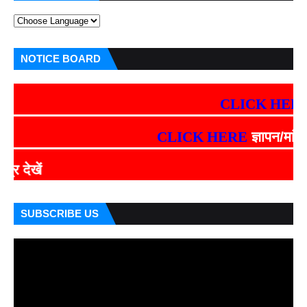
NOTICE BOARD
CLICK HERE
मान्यता संबंधी
CLICK HERE
ज्ञापन/मांगपत्र देखें
CLICK 
SUBSCRIBE US