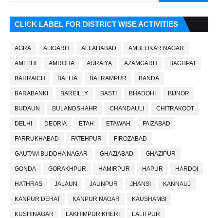
CLICK LABEL FOR DISTRICT WISE ACTIVITIES
AGRA
ALIGARH
ALLAHABAD
AMBEDKAR NAGAR
AMETHI
AMROHA
AURAIYA
AZAMGARH
BAGHPAT
BAHRAICH
BALLIA
BALRAMPUR
BANDA
BARABANKI
BAREILLY
BASTI
BHADOHI
BIJNOR
BUDAUN
BULANDSHAHR
CHANDAULI
CHITRAKOOT
DELHI
DEORIA
ETAH
ETAWAH
FAIZABAD
FARRUKHABAD
FATEHPUR
FIROZABAD
GAUTAM BUDDHA NAGAR
GHAZIABAD
GHAZIPUR
GONDA
GORAKHPUR
HAMIRPUR
HAPUR
HARDOI
HATHRAS
JALAUN
JAUNPUR
JHANSI
KANNAUJ
KANPUR DEHAT
KANPUR NAGAR
KAUSHAMBI
KUSHINAGAR
LAKHIMPUR KHERI
LALITPUR