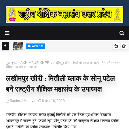
ABRSM
षक एवं
सेवारत शिक्षकों पर टीईटी अनिवार्यता समाप्त कराने को एबीआरएसएम का राष्ट्रव्यापी
अ
मुख्यपृष्ठ
LAKHIMPUR KHERI
लखीमपुर खीरी : मितौली ब्लाक के सोनू पटेल बने राष्ट्रीय
"सांसद संपर्क एवं सांसद समर्थन अभियान" शुरू, 5 जुलाई तक देश के सभी राज्य सभा व
स
शैक्षिक महासंघ के उपाध्यक्ष
लोक सभा सांसदों को सौंपा जाएगा ज्ञापन
लखीमपुर खीरी : मितौली ब्लाक के सोनू पटेल
बने राष्ट्रीय शैक्षिक महासंघ के उपाध्यक्ष
Santosh Maurya
दिसंबर 18, 2020
राष्ट्रीय शैक्षिक महासंघ ब्लॉक इकाई मितौली की एक बैठक प्राथमिक विद्यालय
भिखनापुर में संपन्न हुई जिसमें श्री सोनू पटेल जी को राष्ट्रीय शैक्षिक महासंघ ब्लॉक
इकाई मितौली का ब्लॉक उपाध्यक्ष मनोनीत किया गया .....