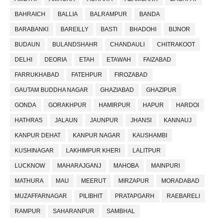
BAHRAICH
BALLIA
BALRAMPUR
BANDA
BARABANKI
BAREILLY
BASTI
BHADOHI
BIJNOR
BUDAUN
BULANDSHAHR
CHANDAULI
CHITRAKOOT
DELHI
DEORIA
ETAH
ETAWAH
FAIZABAD
FARRUKHABAD
FATEHPUR
FIROZABAD
GAUTAM BUDDHA NAGAR
GHAZIABAD
GHAZIPUR
GONDA
GORAKHPUR
HAMIRPUR
HAPUR
HARDOI
HATHRAS
JALAUN
JAUNPUR
JHANSI
KANNAUJ
KANPUR DEHAT
KANPUR NAGAR
KAUSHAMBI
KUSHINAGAR
LAKHIMPUR KHERI
LALITPUR
LUCKNOW
MAHARAJGANJ
MAHOBA
MAINPURI
MATHURA
MAU
MEERUT
MIRZAPUR
MORADABAD
MUZAFFARNAGAR
PILIBHIT
PRATAPGARH
RAEBARELI
RAMPUR
SAHARANPUR
SAMBHAL